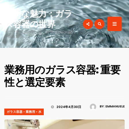
for:
透明な魅力：ガラ
ス容器の世界
ミニマリズムの美しさ、ガラス容器の魅力
を探る旅へ。
業務用のガラス容器: 重要
性と選定要素
BY:
EMMANUELE
2024年4月30日
ガラス容器
•
業務用
•
水